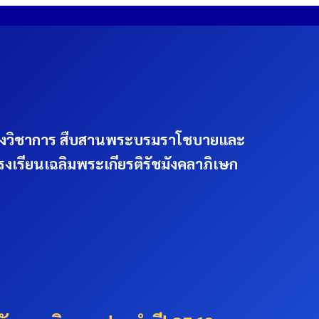
งวิชาการ สืบสานพระบรมราโชบายและ
โรงเรียนเฉลิมพระเกียรติรัชมังคลาภิเษก