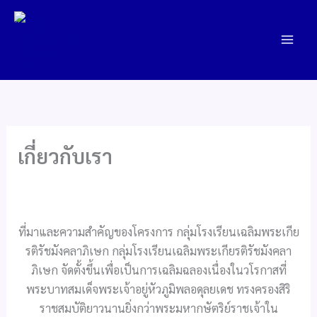
Skip
to
content
เกี่ยวกับเรา
ที่มาและความสำคัญของโครงการ กลุ่มโรงเรียนเฉลิมพระเกีย
รติรัชมังคลาภิเษก กลุ่มโรงเรียนเฉลิมพระเกียรติรัชมังคลา
ภิเษก จัดตั้งขึ้นเพื่อเป็นการเฉลิมฉลองเนื่องในวโรกาสที่
พระบาทสมเด็จพระเจ้าอยู่หัวภูมิพลอดุลยเดช ทรงครองสิริ
ราชสมบัติยาวนานยิ่งกว่าพระมหากษัตริย์ราชเจ้าใน